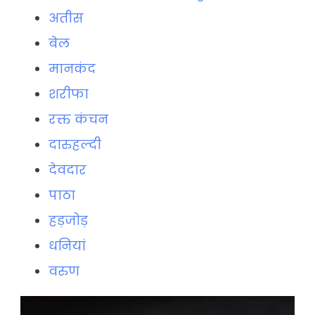
अतीस
बेल
मानकंद
शरीफा
रक्त कंचन
दारुहल्दी
देवदार
पाठा
हड़जोड़
धनियां
वरुण